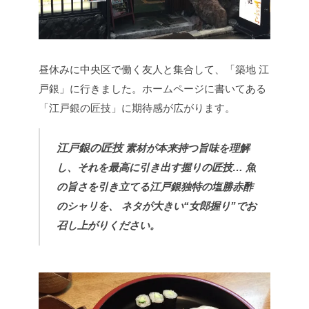
昼休みに中央区で働く友人と集合して、「築地 江
戸銀」に行きました。ホームページに書いてある
「江戸銀の匠技」に期待感が広がります。
江戸銀の匠技
素材が本来持つ旨味を理解
し、それを最高に引き出す握りの匠技…
魚
の旨さを引き立てる江戸銀独特の塩勝赤酢
のシャリを、
ネタが大きい“女郎握り”でお
召し上がりください。