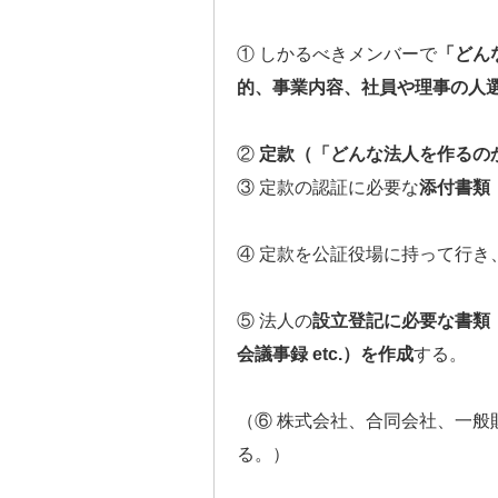
① しかるべきメンバーで
「どん
的、事業内容、社員や理事の人選 
②
定款（「どんな法人を作るの
③ 定款の認証に必要な
添付書類（
④ 定款を公証役場に持って行き
⑤ 法人の
設立登記に必要な書類
会議事録 etc.）を作成
する。
（⑥ 株式会社、合同会社、一般
る。）