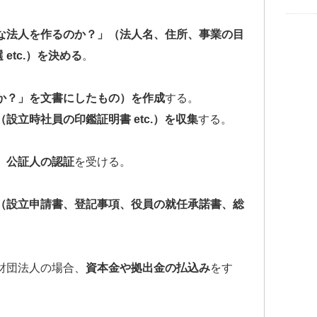
な法人を作るのか？」（法人名、住所、事業の目
etc.）を決める
。
か？」を文書にしたもの）を作成
する。
設立時社員の印鑑証明書 etc.）を収集
する。
、
公証人の認証
を受ける。
（設立申請書、登記事項、役員の就任承諾書、総
財団法人の場合、
資本金や拠出金の払込み
をす