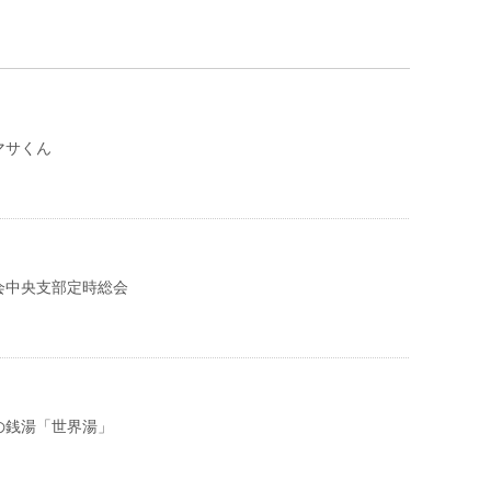
マサくん
会中央支部定時総会
の銭湯「世界湯」