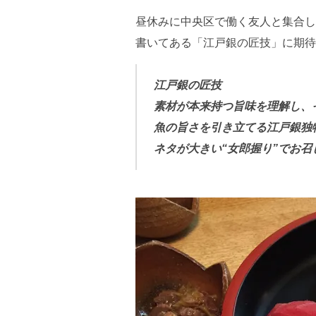
昼休みに中央区で働く友人と集合し
書いてある「江戸銀の匠技」に期待
江戸銀の匠技
素材が本来持つ旨味を理解し、
魚の旨さを引き立てる江戸銀独
ネタが大きい“女郎握り”でお召