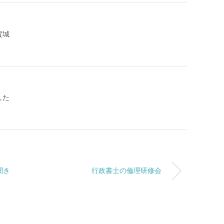
賀城
した
聞き
行政書士の倫理研修会