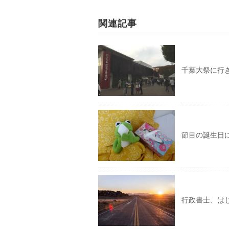
t
有
l
e
す
e
r
る
+
で
に
で
関連記事
共
は
共
有
ク
有
(
リ
(
新
ッ
新
し
ク
し
い
し
い
ウ
て
ウ
ィ
く
ィ
千葉大祭に行
ン
だ
ン
ド
さ
ド
ウ
い
ウ
で
(
で
開
新
開
き
し
き
ま
い
ま
す
ウ
す
)
ィ
)
ン
節目の誕生日
ド
ウ
で
開
き
ま
す
)
行政書士、は