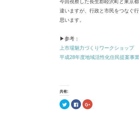
今回視察した長生郡睦沢町と東京都
違いますが、行政と市民をつなぐ行
思います。
▶︎参考：
上市場魅力づくりワークショップ 
平成28年度地域活性化住民提案事
共有:
ク
F
ク
リ
a
リ
ッ
c
ッ
ク
e
ク
し
b
し
て
o
て
T
o
G
w
k
o
i
で
o
t
共
g