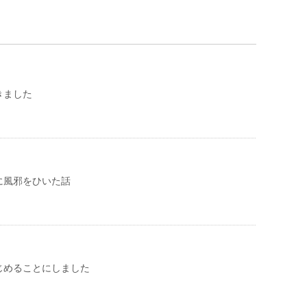
きました
に風邪をひいた話
じめることにしました